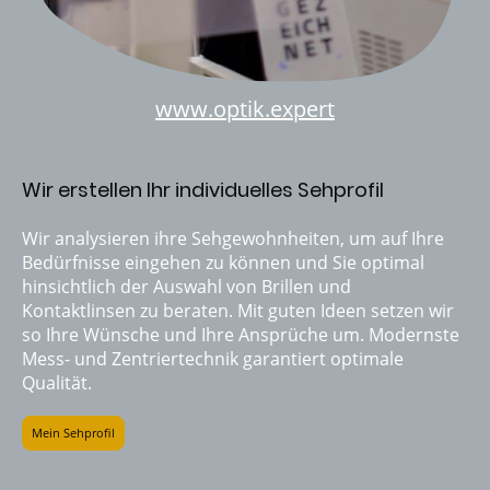
www.optik.expert
Wir erstellen Ihr individuelles Sehprofil
Wir analysieren ihre Sehgewohnheiten, um auf Ihre
Bedürfnisse eingehen zu können und Sie optimal
hinsichtlich der Auswahl von Brillen und
Kontaktlinsen zu beraten. Mit guten Ideen setzen wir
so Ihre Wünsche und Ihre Ansprüche um. Modernste
Mess- und Zentriertechnik garantiert optimale
Qualität.
Mein Sehprofil