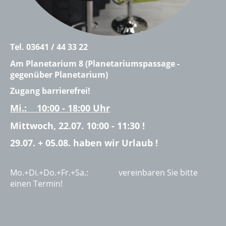
Tel. 03641 / 44 33 22
Am Planetarium 8 (Planetariumspassage -
gegenüber Planetarium)
Zugang barrierefrei!
Mi.: 10:00 - 18:00 Uhr
Mittwoch, 22.07. 10:00 - 11:30 !
29.07. + 05.08. haben wir Urlaub !
Mo.+Di.+Do.+Fr.+Sa.: vereinbaren Sie bitte
einen Termin!